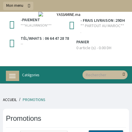
Mon menu
-PAIEMENT
- FRAIS LIVRAISON :29DH
***A LA LIVRAISON***
** PARTOUT AU MAROC**
.
TÉL/WHATS : 06 64 47 28 78
PANIER
--
0 article (s) - 0.00 DH
Catégories
Navigation
bascule
/
ACCUEIL
PROMOTIONS
Promotions