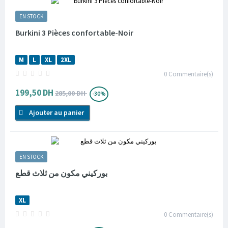
EN STOCK
Burkini 3 Pièces confortable-Noir
M
L
XL
2XL
0
Commentaire(s)
199,50 DH
285,00 DH
-30%
Ajouter au panier
EN STOCK
بوركيني مكون من ثلاث قطع
XL
0
Commentaire(s)