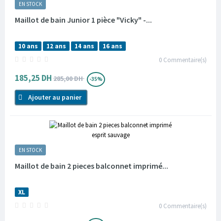
EN STOCK
Maillot de bain Junior 1 pièce "Vicky" -...
10 ans
12 ans
14 ans
16 ans
0
Commentaire(s)
185,25 DH
285,00 DH
-35%
Ajouter au panier
EN STOCK
Maillot de bain 2 pieces balconnet imprimé...
XL
0
Commentaire(s)