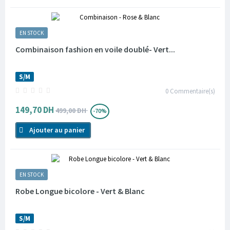
EN STOCK
Combinaison fashion en voile doublé- Vert...
S/M
0
Commentaire(s)
149,70 DH
499,00 DH
-70%
Ajouter au panier
EN STOCK
Robe Longue bicolore - Vert & Blanc
S/M