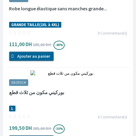
Robe longue élastique sans manches grande...
GRANDE TAILLE(2XL à 4XL)
0
Commentaire(s)
111,00 DH
185,00 DH
-40%
Ajouter au panier
EN STOCK
بوركيني مكون من ثلاث قطع
L
0
Commentaire(s)
199,50 DH
285,00 DH
-30%