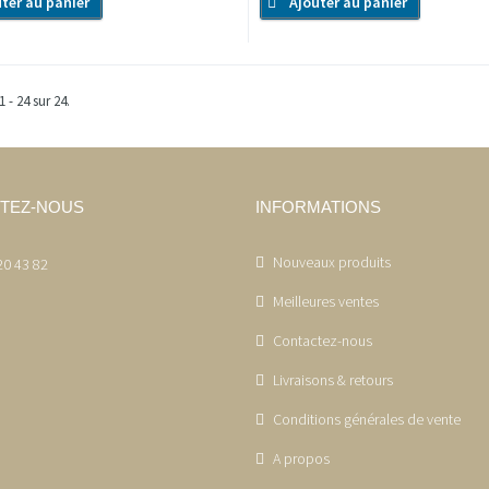
ter au panier
Ajouter au panier
1 - 24 sur 24.
TEZ-NOUS
INFORMATIONS
Nouveaux produits
 20 43 82
Meilleures ventes
Contactez-nous
Livraisons & retours
Conditions générales de vente
A propos