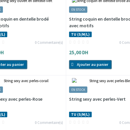
K
EN STOCK
coquin en dentelle brodé
String coquin en dentelle bro
tifs
avec motifs
/L)
TU (S/M/L)
0
Commentaire(s)
0
Comm
DH
25,00 DH
ter au panier
Ajouter au panier
K
EN STOCK
sexy avec perles-Rose
String sexy avec perles-Vert
/L)
TU (S/M/L)
0
Commentaire(s)
0
Comm