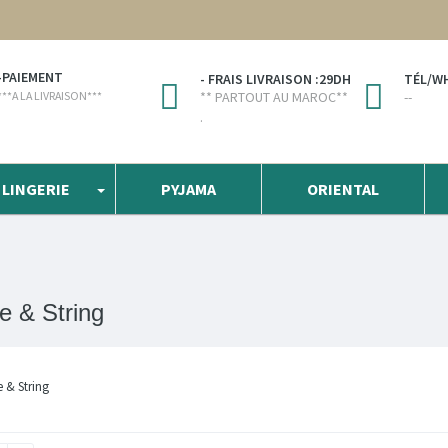
-PAIEMENT
- FRAIS LIVRAISON :29DH
TÉL/WHA
***A LA LIVRAISON***
** PARTOUT AU MAROC**
--
.
LINGERIE
PYJAMA
ORIENTAL
te & String