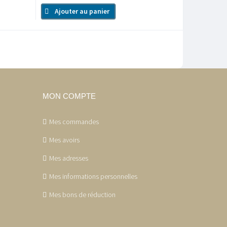
Ajouter au panier
MON COMPTE
Mes commandes
Mes avoirs
Mes adresses
Mes informations personnelles
Mes bons de réduction