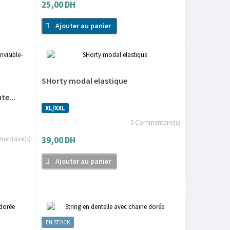
25,00 DH
Ajouter au panier
SHorty modal elastique
te...
XL/XXL
0
Commentaire(s)
entaire(s)
39,00 DH
Ajouter au panier
EN STOCK