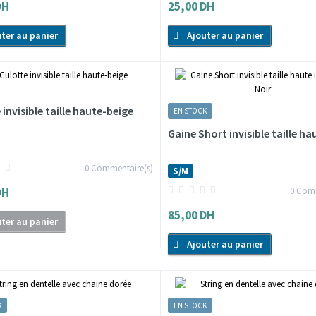
DH
25,00 DH
ter au panier
Ajouter au panier
 invisible taille haute-beige
EN STOCK
Gaine Short invisible taille hau
0
Commentaire(s)
S/M
DH
0
Comm
85,00 DH
ter au panier
Ajouter au panier
K
EN STOCK