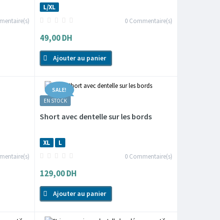
L/XL
entaire(s)
0
Commentaire(s)
49,00 DH
Ajouter au panier
SALE!
EN STOCK
Short avec dentelle sur les bords
XL
L
entaire(s)
0
Commentaire(s)
129,00 DH
Ajouter au panier