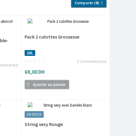
Comparer (
0
)
Pack 2 culottes Grossesse
ble-
2XL
0
Commentaire(s)
entaire(s)
69,00 DH
Ajouter au panier
EN STOCK
String sexy Rouge