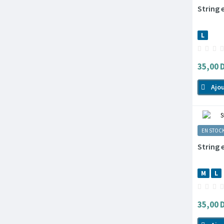
String 
L
35,00 
Ajou
EN STOC
String 
M
L
35,00 