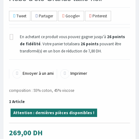
Tweet
Partager
Google+
Pinterest
En achetant ce produit vous pouvez gagner jusqu'à
26
points
de fidélité
. Votre panier totalisera
26
points
pouvant être
transformé(s) en un bon de réduction de
7,80 DH
.
Envoyer à un ami
Imprimer
composition : 55% coton, 45% viscose
1
Article
Attention : dernières pièces disponibles !
269,00 DH