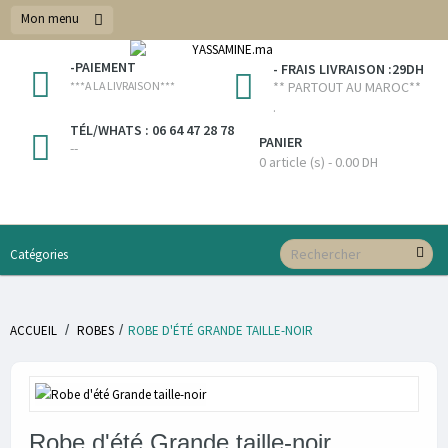
Mon menu
-PAIEMENT
- FRAIS LIVRAISON :29DH
***A LA LIVRAISON***
** PARTOUT AU MAROC**
.
TÉL/WHATS : 06 64 47 28 78
PANIER
--
0 article (s) - 0.00 DH
Catégories
/
/
ACCUEIL
ROBES
ROBE D'ÉTÉ GRANDE TAILLE-NOIR
Robe d'été Grande taille-noir