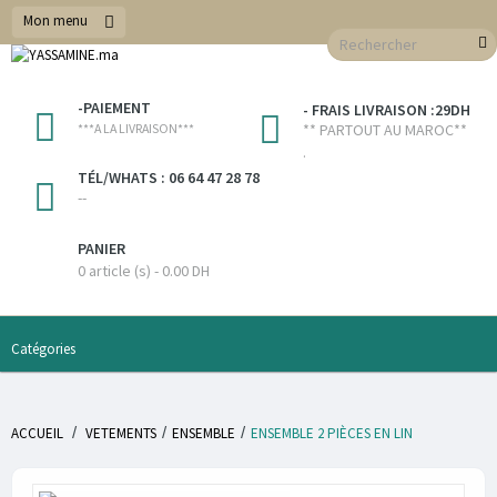
Mon menu
-PAIEMENT
- FRAIS LIVRAISON :29DH
***A LA LIVRAISON***
** PARTOUT AU MAROC**
.
TÉL/WHATS : 06 64 47 28 78
--
PANIER
0 article (s) - 0.00 DH
Catégories
/
/
/
ACCUEIL
VETEMENTS
ENSEMBLE
ENSEMBLE 2 PIÈCES EN LIN