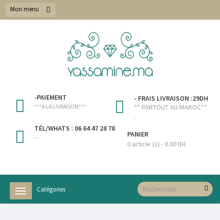
Mon menu
-PAIEMENT
- FRAIS LIVRAISON :29DH
***A LA LIVRAISON***
** PARTOUT AU MAROC**
.
TÉL/WHATS : 06 64 47 28 78
PANIER
--
0 article (s) - 0.00 DH
Catégories
Navigation
bascule