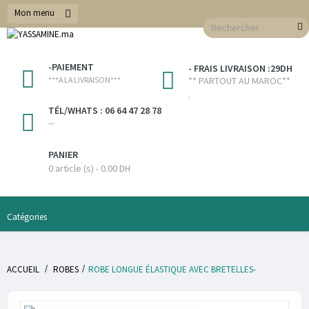
Mon menu
-PAIEMENT
- FRAIS LIVRAISON :29DH
***A LA LIVRAISON***
** PARTOUT AU MAROC**
.
TÉL/WHATS : 06 64 47 28 78
--
PANIER
0 article (s) - 0.00 DH
Catégories
/
/
ACCUEIL
ROBES
ROBE LONGUE ÉLASTIQUE AVEC BRETELLES-