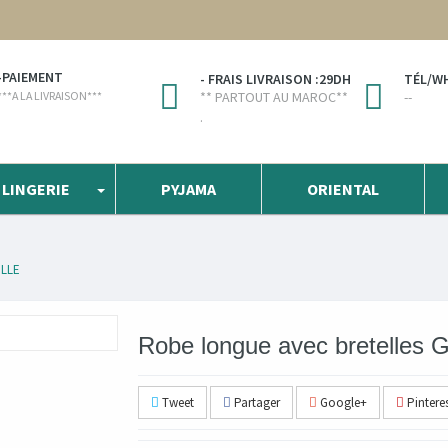
-PAIEMENT
- FRAIS LIVRAISON :29DH
TÉL/WHA
***A LA LIVRAISON***
** PARTOUT AU MAROC**
--
.
LINGERIE
PYJAMA
ORIENTAL
ILLE
Robe longue avec bretelles Gr
Tweet
Partager
Google+
Pintere