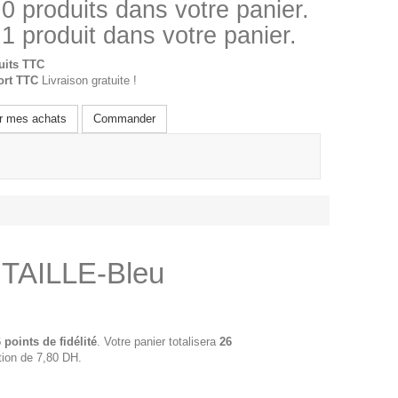
a
0
produits dans votre panier.
a 1 produit dans votre panier.
uits TTC
port TTC
Livraison gratuite !
r mes achats
Commander
TAILLE-Bleu
6
points de fidélité
. Votre panier totalisera
26
tion de
7,80 DH
.