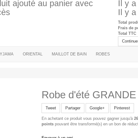
uit ajouté au panier avec
Il y 
cès
Il y 
Total prod
Frais de 
Total TTC
Continue
YJAMA
ORIENTAL
MAILLOT DE BAIN
ROBES
Robe d'été GRANDE 
Tweet
Partager
Google+
Pinterest
En achetant ce produit vous pouvez gagner jusqu'à
2
points
pouvant être transformé(s) en un bon de réduc
Envoyer à un ami