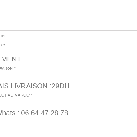
her
IEMENT
VRAISON***
AIS LIVRAISON :29DH
OUT AU MAROC**
hats : 06 64 47 28 78