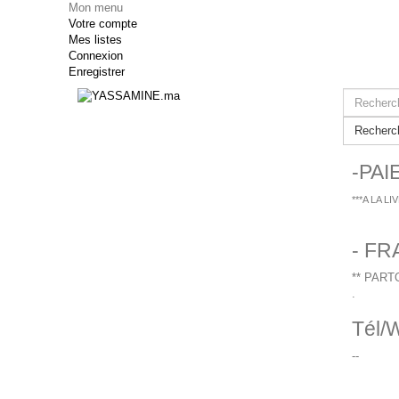
Mon menu
Votre compte
Mes listes
Connexion
Enregistrer
Recherc
-PA
***A LA LI
- FR
** PART
.
Tél/W
--